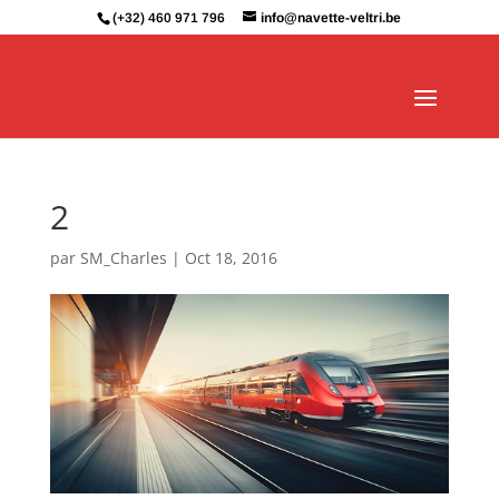
(+32) 460 971 796
info@navette-veltri.be
2
par
SM_Charles
|
Oct 18, 2016