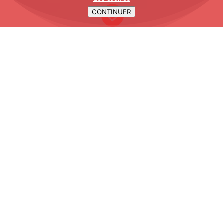

CONTINUER
A PROPOS